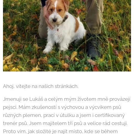
Ahoj, vítejte na našich stránkách.
Jmenuji se Lukáš a celým mým životem mně provázejí
pejsci. Mám zkušeností s výchovou a výcvikem psů
různých plemen, prací v útulku a jsem i certifikovaný
trenér psů. Jsem majitelem tří psů a velice rád cestuji.
Proto vím, jak složité je najít místo, kde se během