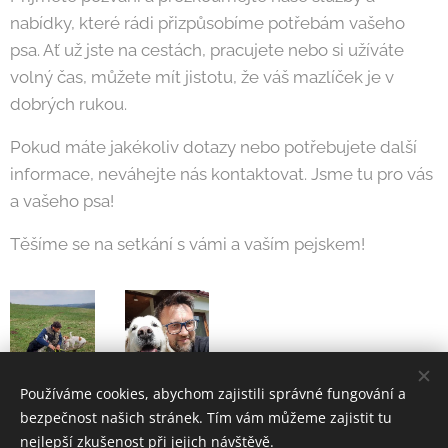
nabídky, které rádi přizpůsobíme potřebám vašeho
psa. Ať už jste na cestách, pracujete nebo si užíváte
volný čas, můžete mít jistotu, že váš mazlíček je v
dobrých rukou.
Pokud máte jakékoliv dotazy nebo potřebujete další
informace, neváhejte nás kontaktovat. Jsme tu pro vás
a vašeho psa!
Těšíme se na setkání s vámi a vaším pejskem!
Používáme cookies, abychom zajistili správné fungování a
bezpečnost našich stránek. Tím vám můžeme zajistit tu
nejlepší zkušenost při jejich návštěvě.