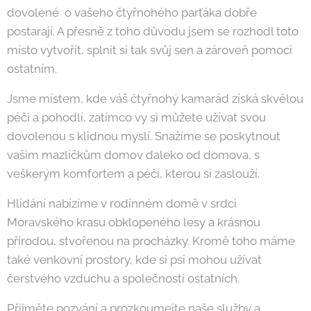
dovolené o vašeho čtyřnohého parťáka dobře
postarají. A přesně z toho důvodu jsem se rozhodl toto
místo vytvořit, splnit si tak svůj sen a zároveň pomoci
ostatním.
Jsme místem, kde váš čtyřnohý kamarád získá skvělou
péči a pohodlí, zatímco vy si můžete užívat svou
dovolenou s klidnou myslí. Snažíme se poskytnout
vašim mazlíčkům domov daleko od domova, s
veškerým komfortem a péčí, kterou si zaslouží.
Hlídání nabízíme v rodinném domě v srdci
Moravského krasu obklopeného lesy a krásnou
přírodou, stvořenou na procházky. Kromě toho máme
také venkovní prostory, kde si psi mohou užívat
čerstvého vzduchu a společnosti ostatních.
Přijměte pozvání a prozkoumejte naše služby a